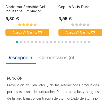
Bioderma Sensibio Gel
Cepillo Vitis Duro
Moussant Limpiador,
200 Ml
9,80 €
3,95 €
Precio
Precio
Añadir Al Carrito
Añadir Al Carrito
Descripción
Comentarios (0)
FUNCIÓN
Prevención del mal olor y de las alteraciones producidas
por los excesos de sudoración. Para pies, axilas y pliegues
de la piel. Baja concentración de clorhidróxido de aluminio.