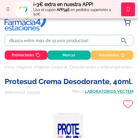
¡-3€ extra en nuestra APP!
Regístrate
y obtén
puntos
por tus compras
Usa el cupón
APP34E
en pedidos superiores a
50€

Promociones
Marcas
Novedades
Inicio
Higiene
Higiene Corporal
Desodorantes y antitranspirantes
P
Protesud Crema Desodorante, 40ml.
Marca
LABORATORIOS VECTEM
Referencia:
339390