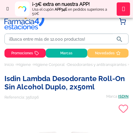
¡-3€ extra en nuestra APP!
Regístrate
y obtén
puntos
por tus compras
Usa el cupón
APP34E
en pedidos superiores a
50€

Promociones
Marcas
Novedades
Inicio
Higiene
Higiene Corporal
Desodorantes y antitranspirantes
Is
Isdin Lambda Desodorante Roll-On
Sin Alcohol Duplo, 2x50ml
Marca
ISDIN
Referencia:
356296