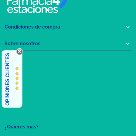

Condiciones de compra

Sobre nosotros
OPINIONES CLIENTES
¿Quieres más?