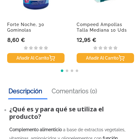
Forte Noche, 30
Compeed Ampollas
Gominolas
Talla Mediana 10 Uds
Pack Ahorro
8,60 €
12,95 €
Precio
Precio
Añadir Al Carrito
Añadir Al Carrito
Descripción
Comentarios (0)
¿Qué es y para qué se utiliza el
producto?
Complemento alimenticio
a base de extractos vegetales,
vitaminas, aminoácidos y oligoelementos con
función