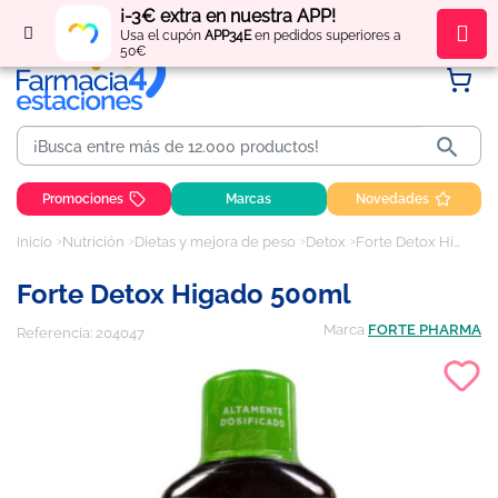
¡-3€ extra en nuestra APP!
Regístrate
y obtén
puntos
por tus compras
Usa el cupón
APP34E
en pedidos superiores a
50€

Promociones
Marcas
Novedades
Inicio
Nutrición
Dietas y mejora de peso
Detox
Forte Detox Higado 500ml
Forte Detox Higado 500ml
Marca
FORTE PHARMA
Referencia:
204047