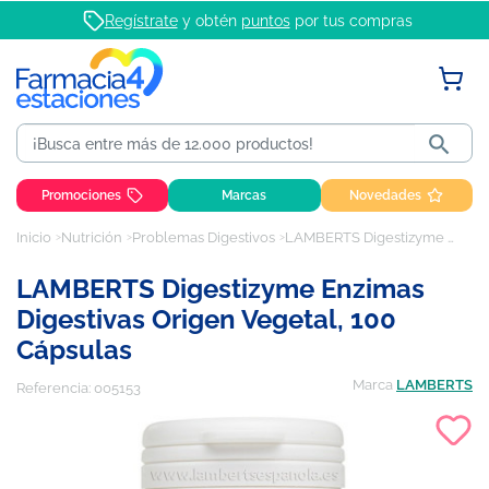
Regístrate
y obtén
puntos
por tus compras

Promociones
Marcas
Novedades
Inicio
Nutrición
Problemas Digestivos
LAMBERTS Digestizyme enzimas digestivas origen vegetal, 100 cápsulas
LAMBERTS Digestizyme Enzimas
Digestivas Origen Vegetal, 100
Cápsulas
Marca
LAMBERTS
Referencia:
005153