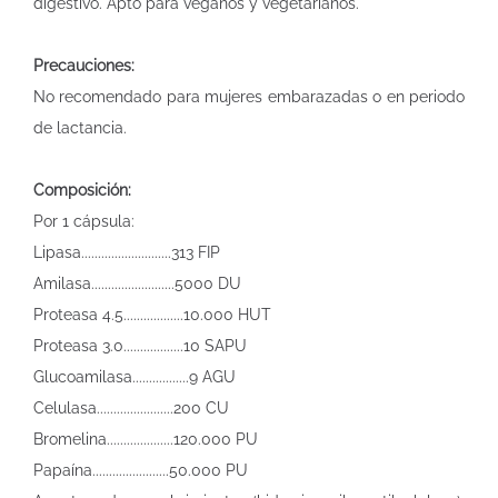
digestivo. Apto para veganos y vegetarianos.
Precauciones:
No recomendado para mujeres embarazadas o en periodo
de lactancia.
Composición:
Por 1 cápsula:
Lipasa...........................313 FIP
Amilasa.........................5000 DU
Proteasa 4.5..................10.000 HUT
Proteasa 3.0..................10 SAPU
Glucoamilasa.................9 AGU
Celulasa.......................200 CU
Bromelina....................120.000 PU
Papaína.......................50.000 PU