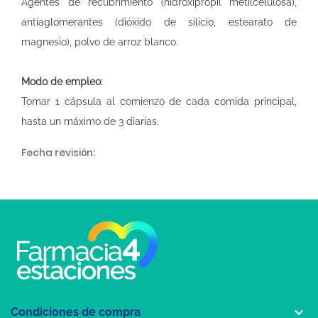
Agentes de recubrimiento (hidroxipropil metilcelulosa),
antiaglomerantes (dióxido de silicio, estearato de
magnesio), polvo de arroz blanco.
Modo de empleo:
Tomar 1 cápsula al comienzo de cada comida principal,
hasta un máximo de 3 diarias.
Fecha revisión:

Condiciones de compra