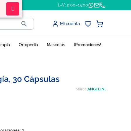
L–V: 9:00–15:00

Mi cuenta
erapia
Ortopedia
Mascotas
¡Promociones!
ía, 30 Cápsulas
Marca
ANGELINI
loraciones:
1