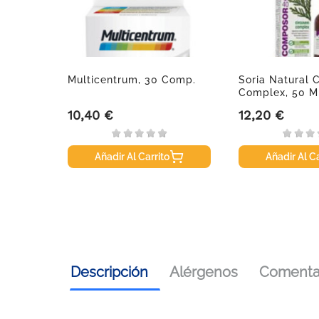
Multicentrum, 30 Comp.
Soria Natural 
Complex, 50 M
10,40 €
12,20 €
Precio
Precio
Añadir Al Carrito
Añadir Al Ca
Descripción
Alérgenos
Comentar