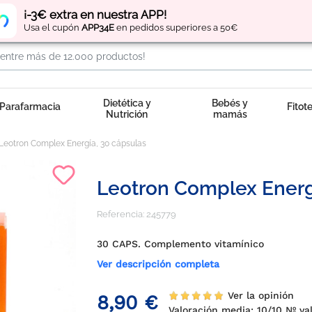
Regístrate
y obtén
puntos
por tus compras
¡-3€ extra en nuestra APP!
Usa el cupón
APP34E
en pedidos superiores a 50€
Dietética y
Bebés y
Parafarmacia
Fitot
Nutrición
mamás
Leotron Complex Energía, 30 cápsulas
Leotron Complex Energ
Referencia:
245779
30 CAPS. Complemento vitamínico
Ver descripción completa
Ver la opinión
8,90 €
Valoración media:
10
/10 Nº va