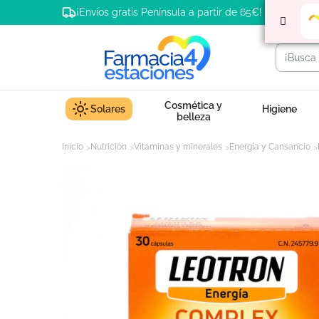
¡Envíos gratis Península a partir de 65€!
Cosmética y
Solares
Higiene
belleza
Inicio
Nutrición
Vitaminas y minerales
Energía y Cansancio