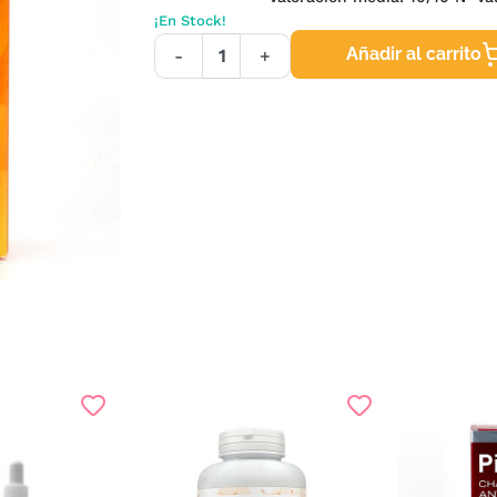
¡En Stock!
Añadir al carrito
-
+