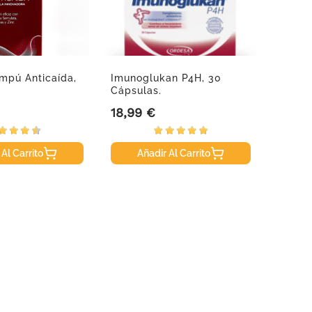
ampú Anticaída,
Imunoglukan P4H, 30
Arnido
Cápsulas.
18,99 €
7,65 
Precio
Precio
 Al Carrito
Añadir Al Carrito
A