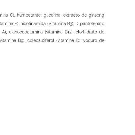
mina C), humectante: glicerina, extracto de ginseng
 (vitamina E), nicotinamida (Vitamina B3), D-pantotenato
 A), cianocobalamina (vitamina B12), clorhidrato de
vitamina B9), colecalciferol (vitamina D), yoduro de