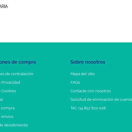
ARIA
ones de compra
Sobre nosotros
es de contratación
Mapa del sitio
e Privacidad
FAQs
e Cookies
Contacte con nosotros
al
Solicitud de eliminación de cuent
e compra
Tel: +34 857 820 028
e envíos
e desistimiento