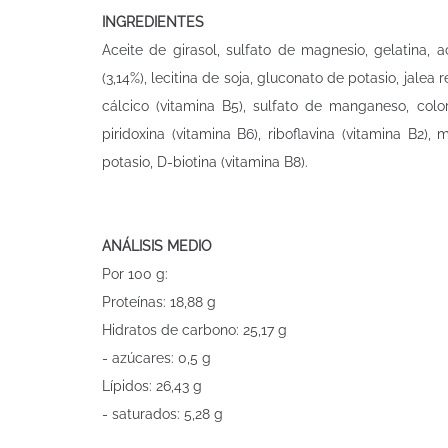
INGREDIENTES
Aceite de girasol, sulfato de magnesio, gelatina, 
(3,14%), lecitina de soja, gluconato de potasio, jalea 
cálcico (vitamina B5), sulfato de manganeso, color
piridoxina (vitamina B6), riboflavina (vitamina B2)
potasio, D-biotina (vitamina B8).
ANÁLISIS MEDIO
Por 100 g:
Proteínas: 18,88 g
Hidratos de carbono: 25,17 g
- azúcares: 0,5 g
Lípidos: 26,43 g
- saturados: 5,28 g