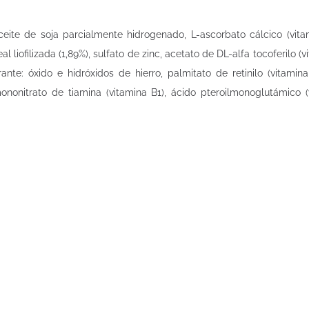
aceite de soja parcialmente hidrogenado, L-ascorbato cálcico (vita
real liofilizada (1,89%), sulfato de zinc, acetato de DL-alfa tocoferilo
ante: óxido e hidróxidos de hierro, palmitato de retinilo (vitamina
, mononitrato de tiamina (vitamina B1), ácido pteroilmonoglutámico (