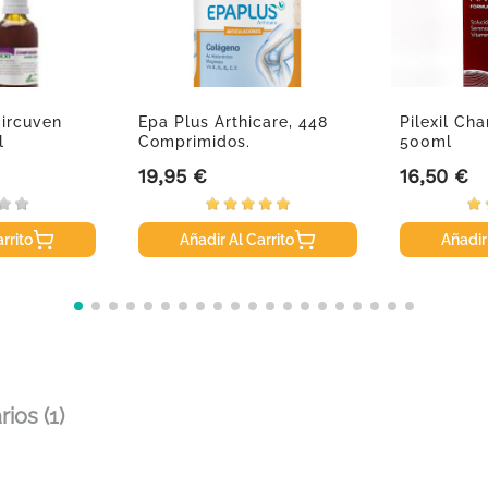
Circuven
Epa Plus Arthicare, 448
Pilexil Ch
l
Comprimidos.
500ml
19,95 €
16,50 €
Precio
Precio
rrito
Añadir Al Carrito
Añadir
ios (1)