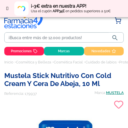
Regístrate
y obtén
puntos
por tus compras
¡-3€ extra en nuestra APP!
Usa el cupón
APP34E
en pedidos superiores a 50€

Promociones
Marcas
Novedades
Inicio
Cosmética y Belleza
Cosmética Facial
Cuidado de labios
Prote
Mustela Stick Nutritivo Con Cold
Cream Y Cera De Abeja, 10 Ml
Marca
MUSTELA
Referencia:
179937