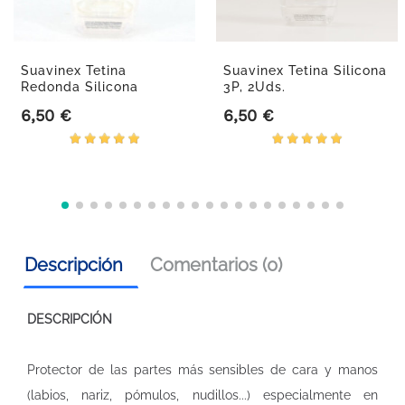
Suavinex Tetina
Suavinex Tetina Silicona
Redonda Silicona
3P, 2Uds.
Papilla, 2Uds.
6,50 €
6,50 €
Precio
Precio
Descripción
Comentarios (0)
DESCRIPCIÓN
Protector de las partes más sensibles de cara y manos
(labios, nariz, pómulos, nudillos...) especialmente en