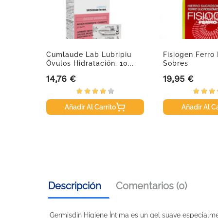
togyn,
Cumlaude Lab Lubripiu
Fisiogen Ferro 
Óvulos Hidratación, 10...
Sobres
14,76 €
19,95 €
Precio
Precio
Añadir Al Carrito
Añadir Al Ca
Descripción
Comentarios (0)
Germisdin Higiene Íntima es un gel suave especialme