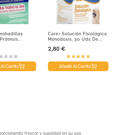
mohadillas
Care+ Solución Fisiológica
Olistic
rótesis...
Monodosis, 30 Uds De...
3 X 28
2,80 €
97,95
Precio
Precio
 Al Carrito
Añadir Al Carrito
porcionando frescor y suavidad en su uso.