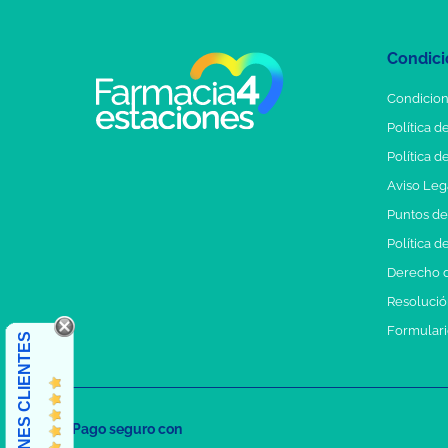
Condici
Condicion
Política d
Política d
Aviso Leg
Puntos d
Política d
Derecho d
Resolución
Formulari
OPINIONES CLIENTES
Pago seguro con