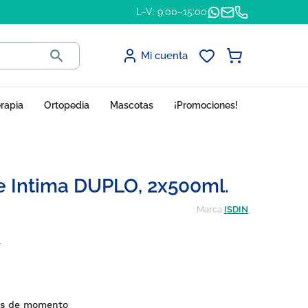
L–V: 9:00–15:00

Mi cuenta
erapia
Ortopedia
Mascotas
¡Promociones!
e Intima DUPLO, 2x500ml.
Marca
ISDIN
a
es de momento