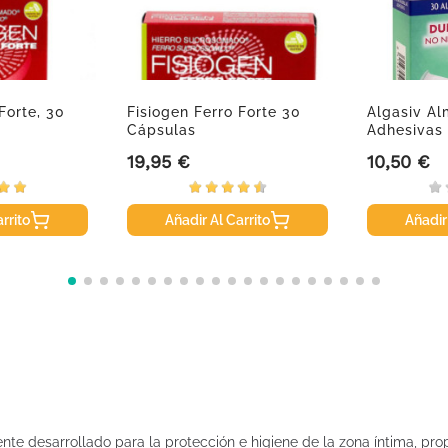
Forte, 30
Fisiogen Ferro Forte 30
Algasiv Al
Cápsulas
Adhesivas P
19,95 €
10,50 €
Precio
Precio
rrito
Añadir Al Carrito
Añadir
nte desarrollado para la protección e higiene de la zona íntima, pro