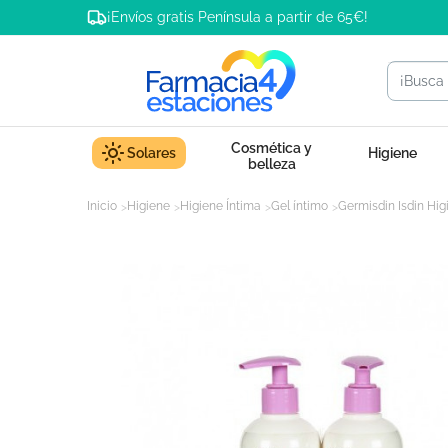
¡Envíos gratis Península a partir de 65€!
Cosmética y
Solares
Higiene
belleza
Inicio
Higiene
Higiene Íntima
Gel íntimo
Germisdin Isdin Hi