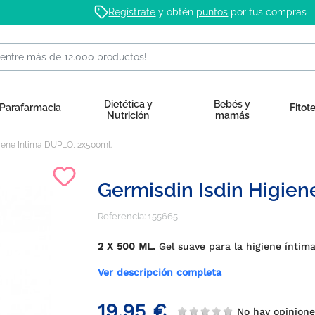
Regístrate
y obtén
puntos
por tus compras
Dietética y
Bebés y
Parafarmacia
Fitot
Nutrición
mamás
giene Intima DUPLO, 2x500ml.
Germisdin Isdin Higien
Referencia:
155665
2 X 500 ML.
Gel suave para la higiene íntim
Ver descripción completa
19,95 €
No hay opinion