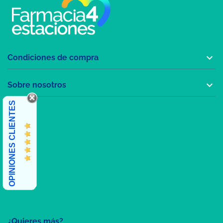

Condiciones de compra

Sobre nosotros
OPINIONES CLIENTES
¿Quieres más?