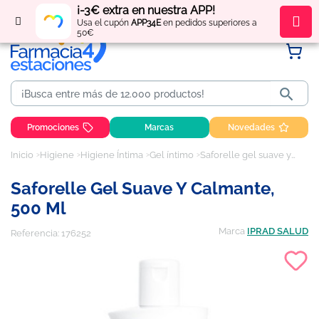
¡-3€ extra en nuestra APP!
Regístrate
y obtén
puntos
por tus compras
Usa el cupón
APP34E
en pedidos superiores a
50€

Promociones
Marcas
Novedades
Inicio
Higiene
Higiene Íntima
Gel íntimo
Saforelle gel suave y calmante, 500 ml
Saforelle Gel Suave Y Calmante,
500 Ml
Marca
IPRAD SALUD
Referencia:
176252