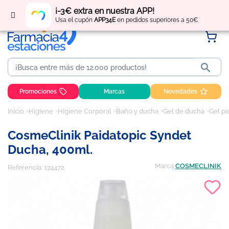
Regístrate
y obtén
puntos
por tus compras
¡-3€ extra en nuestra APP!
Usa el cupón
APP34E
en pedidos superiores a 50€

Promociones
Marcas
Novedades
Inicio
Higiene
Higiene Corporal
Baño y ducha
Gel de ducha
Gel pi
CosmeClinik Paidatopic Syndet
Ducha, 400ml.
Marca
COSMECLINIK
Referencia:
174472