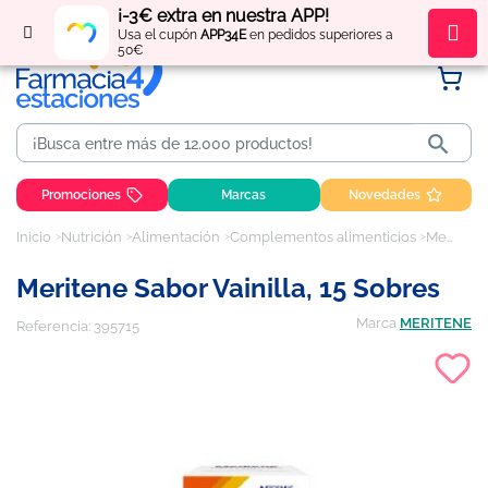
¡-3€ extra en nuestra APP!
Regístrate
y obtén
puntos
por tus compras
Usa el cupón
APP34E
en pedidos superiores a
50€

Promociones
Marcas
Novedades
Inicio
Nutrición
Alimentación
Complementos alimenticios
Meritene Sabor Vainilla, 15 sobres
Meritene Sabor Vainilla, 15 Sobres
Marca
MERITENE
Referencia:
395715