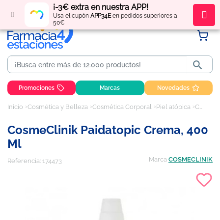
¡-3€ extra en nuestra APP!
Regístrate
y obtén
puntos
por tus compras
Usa el cupón
APP34E
en pedidos superiores a
50€

Promociones
Marcas
Novedades
Inicio
Cosmética y Belleza
Cosmética Corporal
Piel atópica
CosmeClinik Paidatopic crema, 400 ml
CosmeClinik Paidatopic Crema, 400
Ml
Marca
COSMECLINIK
Referencia:
174473