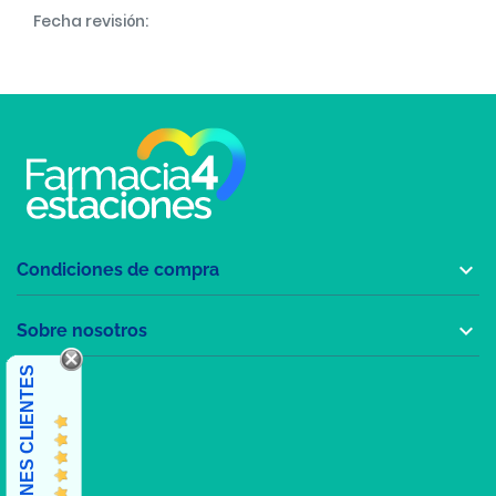
Fecha revisión:

Condiciones de compra

Sobre nosotros
OPINIONES CLIENTES