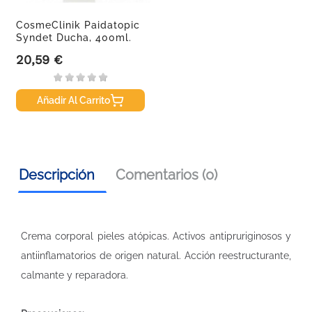
CosmeClinik Paidatopic
Syndet Ducha, 400ml.
20,59 €
Precio
Añadir Al Carrito
Descripción
Comentarios (0)
Crema corporal pieles atópicas. Activos antipruriginosos y
antiinflamatorios de origen natural. Acción reestructurante,
calmante y reparadora.