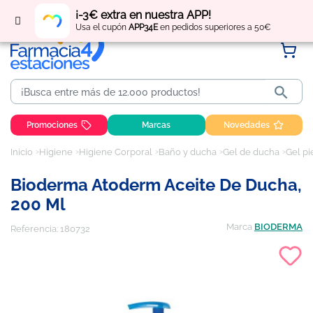
Regístrate
y obtén
puntos
por tus compras
¡-3€ extra en nuestra APP!
Usa el cupón
APP34E
en pedidos superiores a 50€

Promociones
Marcas
Novedades
Inicio
Higiene
Higiene Corporal
Baño y ducha
Gel de ducha
Gel pi
Bioderma Atoderm Aceite De Ducha,
200 Ml
Marca
BIODERMA
Referencia:
180732