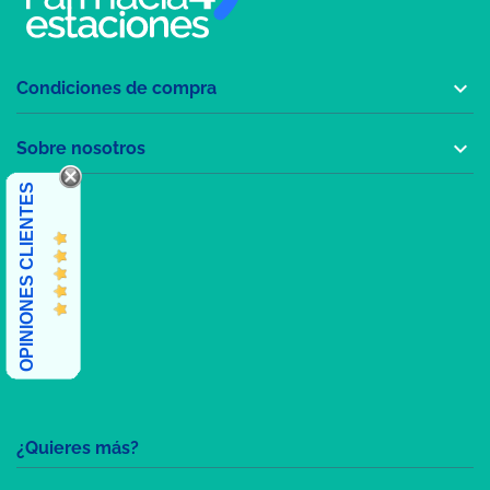

Condiciones de compra

Sobre nosotros
OPINIONES CLIENTES
¿Quieres más?