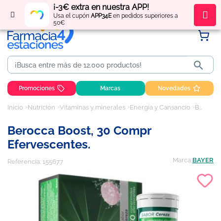
¡-3€ extra en nuestra APP!
Regístrate
y obtén
puntos
por tus compras
Usa el cupón
APP34E
en pedidos superiores a
50€

Promociones
Marcas
Novedades
Inicio
Nutrición
Vitaminas y minerales
Energía y Cansancio
Berocca Boost, 30 compr efervescentes.
Berocca Boost, 30 Compr
Efervescentes.
Marca
BAYER
Referencia:
155677