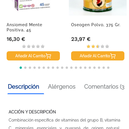
Ansiomed Mente
Oseogen Polvo, 375 Gr.
Positiva, 45
Comprimidos
16,30 €
23,97 €
Precio
Precio
Añadir Al Carrito
Añadir Al Carrito
Descripción
Alérgenos
Comentarios (3)
ACCIÓN Y DESCRIPCIÓN
Combinación específica de vitaminas del grupo B, vitamina
C, minerales esenciales y guaraná de origen natural,