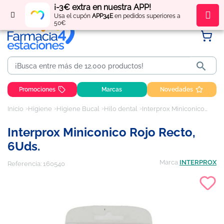
¡-3€ extra en nuestra APP!
Regístrate
y obtén
puntos
por tus compras
Usa el cupón
APP34E
en pedidos superiores a
50€

Promociones
Marcas
Novedades
Inicio
Higiene
Higiene Bucal
Hilo dental
Interprox Miniconico Rojo Recto, 6Uds.
Interprox Miniconico Rojo Recto,
6Uds.
Marca
INTERPROX
Referencia:
160540