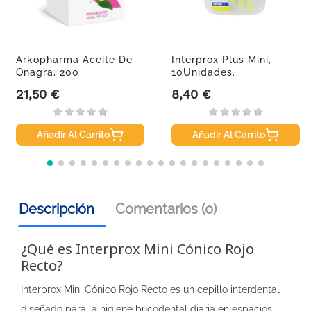
Arkopharma Aceite De
Interprox Plus Mini,
Onagra, 200
10Unidades.
Arkocápsulas
21,50 €
8,40 €
Precio
Precio
Añadir Al Carrito
Añadir Al Carrito
Descripción
Comentarios (0)
¿Qué es Interprox Mini Cónico Rojo
Recto?
Interprox Mini Cónico Rojo Recto es un cepillo interdental
diseñado para la higiene bucodental diaria en espacios