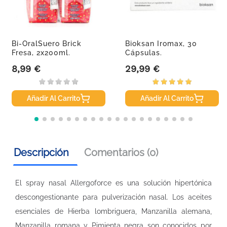
Bi-OralSuero Brick
Bioksan Iromax, 30
Fresa, 2x200ml.
Cápsulas.
8,99 €
29,99 €
Precio
Precio
Añadir Al Carrito
Añadir Al Carrito
Descripción
Comentarios (0)
El spray nasal Allergoforce es una solución hipertónica
descongestionante para pulverización nasal. Los aceites
esenciales de Hierba lombriguera, Manzanilla alemana,
Manzanilla romana y Pimienta negra son conocidos por