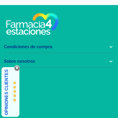

Condiciones de compra

Sobre nosotros
OPINIONES CLIENTES