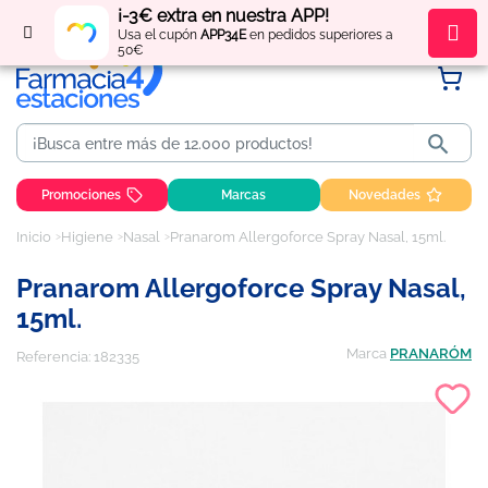
¡-3€ extra en nuestra APP!
Regístrate
y obtén
puntos
por tus compras
Usa el cupón
APP34E
en pedidos superiores a
50€

Promociones
Marcas
Novedades
Inicio
Higiene
Nasal
Pranarom Allergoforce Spray Nasal, 15ml.
Pranarom Allergoforce Spray Nasal,
15ml.
Marca
PRANARÓM
Referencia:
182335