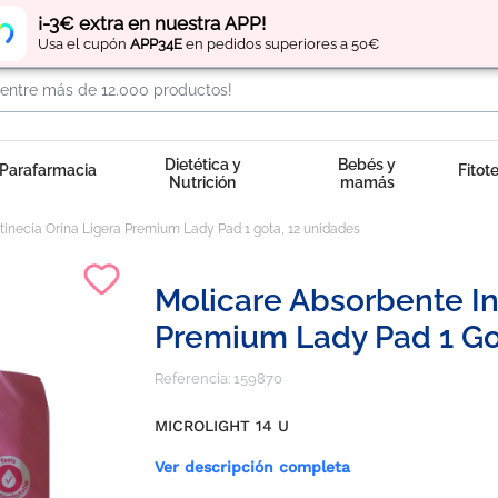
Regístrate
y obtén
puntos
por tus compras
¡-3€ extra en nuestra APP!
Usa el cupón
APP34E
en pedidos superiores a 50€
Dietética y
Bebés y
Parafarmacia
Fitot
Nutrición
mamás
tinecia Orina Ligera Premium Lady Pad 1 gota, 12 unidades
Molicare Absorbente In
Premium Lady Pad 1 Go
Referencia:
159870
MICROLIGHT 14 U
Ver descripción completa