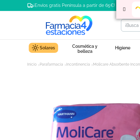
¡Envíos gratis Península a partir de 65€!
Cosmética y
Solares
Higiene
belleza
Inicio
Parafarmacia
Incontinencia
Molicare Absorbente Incon