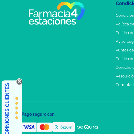
Condici
Condicion
Política d
Política d
Aviso Leg
Puntos d
Política d
Derecho d
Resolución
Formulari
OPINIONES CLIENTES
Pago seguro con