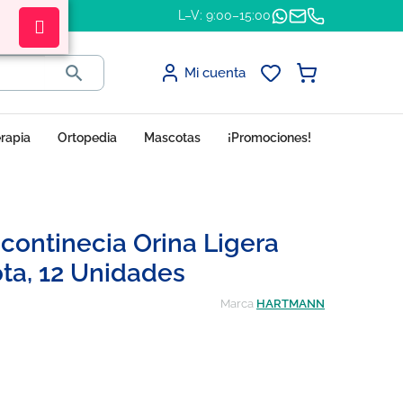
L–V: 9:00–15:00

Mi cuenta
erapia
Ortopedia
Mascotas
¡Promociones!
continecia Orina Ligera
ta, 12 Unidades
Marca
HARTMANN