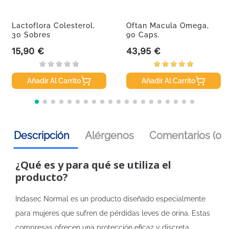
Lactoflora Colesterol,
Oftan Macula Omega,
30 Sobres
90 Caps.
15,90 €
43,95 €
Precio
Precio
Añadir Al Carrito
Añadir Al Carrito
Descripción
Alérgenos
Comentarios (0)
¿Qué es y para qué se utiliza el
producto?
Indasec Normal es un producto diseñado especialmente
para mujeres que sufren de pérdidas leves de orina. Estas
compresas ofrecen una protección eficaz y discreta,