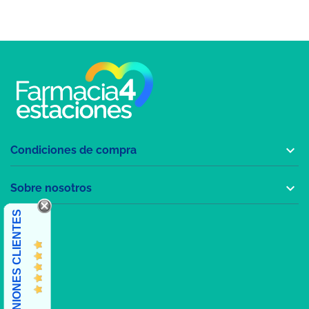

Condiciones de compra

Sobre nosotros
OPINIONES CLIENTES