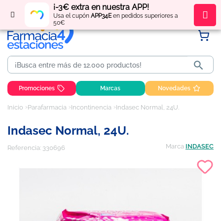
¡-3€ extra en nuestra APP!
Regístrate
y obtén
puntos
por tus compras
Usa el cupón
APP34E
en pedidos superiores a
50€

Promociones
Marcas
Novedades
Inicio
Parafarmacia
Incontinencia
Indasec Normal, 24U.
Indasec Normal, 24U.
Marca
INDASEC
Referencia:
330696