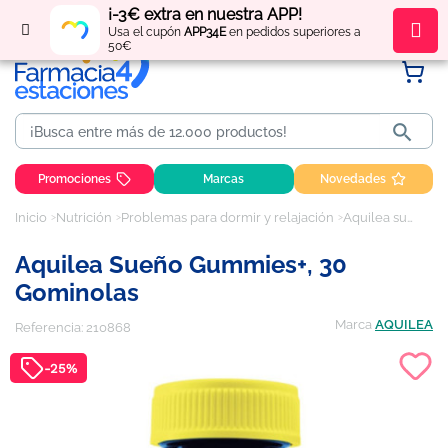
¡-3€ extra en nuestra APP!
Regístrate
y obtén
puntos
por tus compras
Usa el cupón
APP34E
en pedidos superiores a
50€

Promociones
Marcas
Novedades
Inicio
Nutrición
Problemas para dormir y relajación
Aquilea sueño gummies+, 30 gominolas
Aquilea Sueño Gummies+, 30
Gominolas
Marca
AQUILEA
Referencia:
210868
-25%