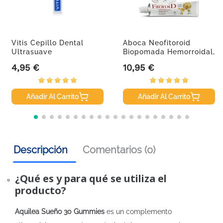
Vitis Cepillo Dental
Aboca Neofitoroid
Ultrasuave
Biopomada Hemorroidal,
40 Ml
4,95 €
10,95 €
Precio
Precio
Añadir Al Carrito
Añadir Al Carrito
Descripción
Comentarios (0)
¿Qué es y para qué se utiliza el
producto?
Aquilea Sueño 30 Gummies
es un complemento