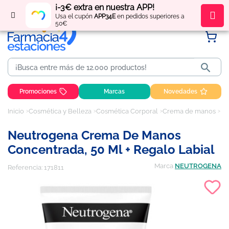
¡-3€ extra en nuestra APP!
Regístrate
y obtén
puntos
por tus compras
Usa el cupón
APP34E
en pedidos superiores a
50€

Promociones
Marcas
Novedades
Inicio
Cosmética y Belleza
Cosmética Corporal
Crema de manos
Ne
Neutrogena Crema De Manos
Concentrada, 50 Ml + Regalo Labial
Marca
NEUTROGENA
Referencia:
171811