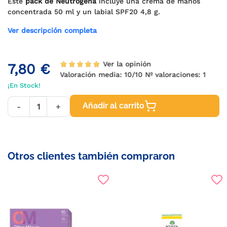
Este
pack de Neutrogena
incluye una crema de manos
concentrada 50 ml y un labial SPF20 4,8 g.
Ver descripción completa
Ver la opinión
7,80 €
Valoración media:
10
/10 Nº valoraciones:
1
¡En Stock!
Añadir al carrito
-
+
Otros clientes también compraron