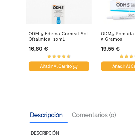
a Plus,
ODM 5 Edema Corneal Sol.
ODM5 Pomada 
Oftalmica, 10ml.
5 Gramos
16,80 €
19,55 €
Precio
Precio
Añadir Al Carrito
Añadir Al Ca
Descripción
Comentarios (0)
DESCRIPCIÓN