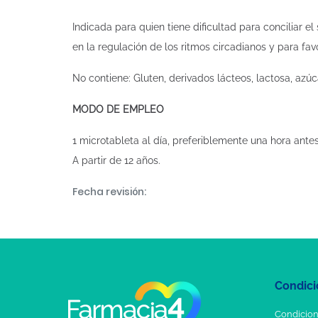
Indicada para quien tiene dificultad para conciliar e
en la regulación de los ritmos circadianos y para favo
No contiene: Gluten, derivados lácteos, lactosa, azú
MODO DE EMPLEO
1 microtableta al día, preferiblemente una hora ante
A partir de 12 años.
Fecha revisión:
Condici
Condicion