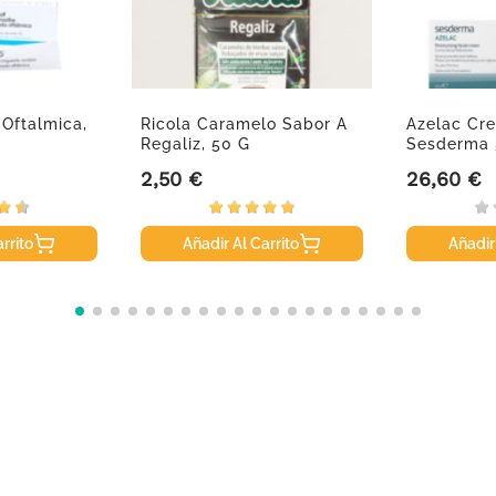
Oftalmica,
Ricola Caramelo Sabor A
Azelac Cr
Regaliz, 50 G
Sesderma 
2,50 €
26,60 €
Precio
Precio
rrito
Añadir Al Carrito
Añadir