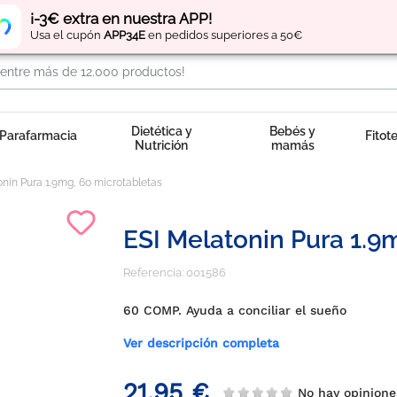
Regístrate
y obtén
puntos
por tus compras
¡-3€ extra en nuestra APP!
Usa el cupón
APP34E
en pedidos superiores a 50€
Dietética y
Bebés y
Parafarmacia
Fitot
Nutrición
mamás
onin Pura 1.9mg, 60 microtabletas
ESI Melatonin Pura 1.9
Referencia:
001586
60 COMP. Ayuda a conciliar el sueño
Ver descripción completa
21,95 €
No hay opinio