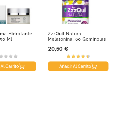
ema Hidratante
ZzzQuil Natura
Muste
50 Ml
Melatonina, 60 Gominolas
Infant
20,50 €
12,30
Precio
Precio
 Al Carrito
Añadir Al Carrito
A