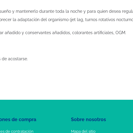
l sueño y mantenerlo durante toda la noche y para quien desea regular 
recer la adaptación del organismo (jet lag, turnos rotativos nocturnos.
car añadido y conservantes añadidos, colorantes artificiales, OGM.
s de acostarse.
ones de compra
Sobre nosotros
es de contratación
Mapa del sitio