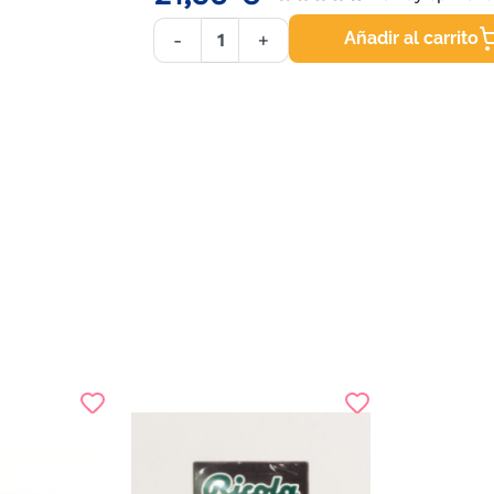
Añadir al carrito
-
+