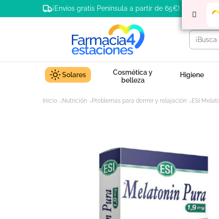
¡Envíos gratis Península a partir de 65€!
Cosmética y
Solares
Higiene
belleza
Inicio
Nutrición
Problemas para dormir y relajación
ESI Melat