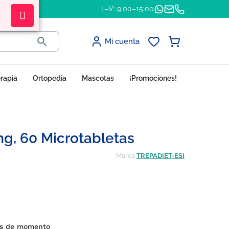
L–V: 9:00–15:00

Mi cuenta
erapia
Ortopedia
Mascotas
¡Promociones!
mg, 60 Microtabletas
Marca
TREPADIET-ESI
nes de momento