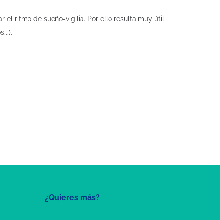
el ritmo de sueño-vigilia. Por ello resulta muy útil
..).
¿Quieres más?