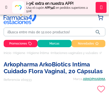
¡-3€ extra en nuestra APP!
Regístrate
y obtén
puntos
por tus compras
Usa el cupón
APP34E
en pedidos superiores a
50€

Promociones
Marcas
Novedades
Inicio
Higiene
Higiene Íntima
Irritaciones vaginales y vulvales
Arkopharma ArkoBiotics Intima Cuidado Flora Vaginal, 20 cápsulas
Arkopharma ArkoBiotics Intima
Cuidado Flora Vaginal, 20 Cápsulas
Marca
ARKOPHARMA
Referencia:
160933