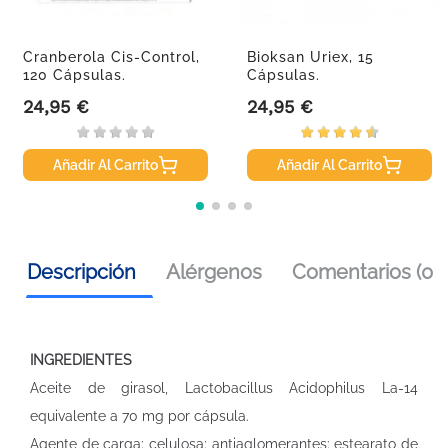
Cranberola Cis-Control,
Bioksan Uriex, 15
120 Cápsulas.
Cápsulas.
24,95 €
24,95 €
Precio
Precio
Añadir Al Carrito
Añadir Al Carrito
Descripción
Alérgenos
Comentarios (0)
INGREDIENTES
Aceite de girasol, Lactobacillus Acidophilus La-14
equivalente a 70 mg por cápsula.
Agente de carga: celulosa; antiaglomerantes: estearato de