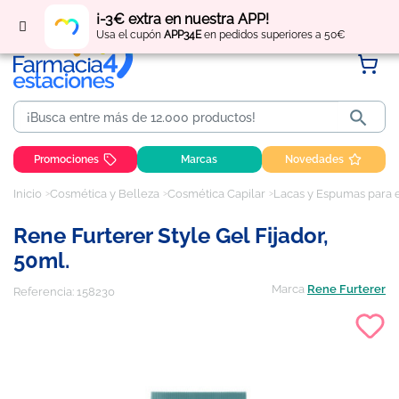
Regístrate
y obtén
puntos
por tus compras
¡-3€ extra en nuestra APP!
Usa el cupón
APP34E
en pedidos superiores a 50€

Promociones
Marcas
Novedades
Inicio
Cosmética y Belleza
Cosmética Capilar
Lacas y Espumas para 
Rene Furterer Style Gel Fijador,
50ml.
Marca
Rene Furterer
Referencia:
158230