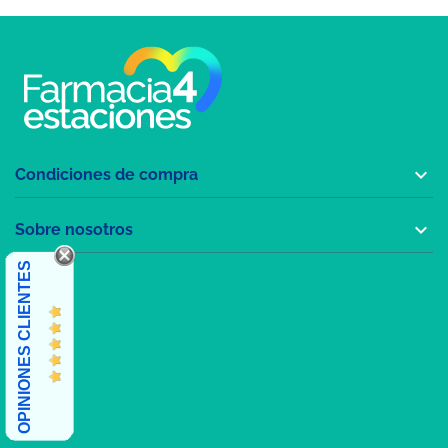

Condiciones de compra

Sobre nosotros
OPINIONES CLIENTES