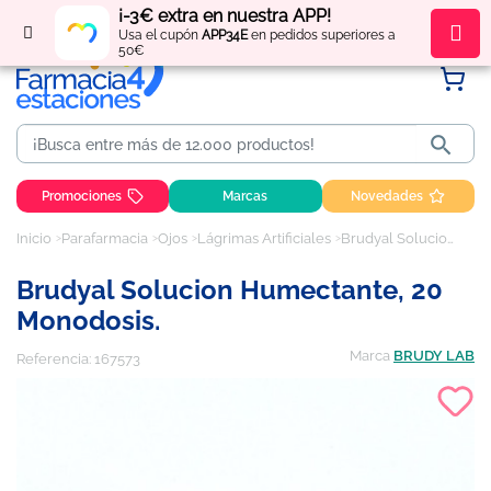
¡-3€ extra en nuestra APP!
Regístrate
y obtén
puntos
por tus compras
Usa el cupón
APP34E
en pedidos superiores a
50€

Promociones
Marcas
Novedades
Inicio
Parafarmacia
Ojos
Lágrimas Artificiales
Brudyal Solucion Humectante, 20 Monodosis.
Brudyal Solucion Humectante, 20
Monodosis.
Marca
BRUDY LAB
Referencia:
167573