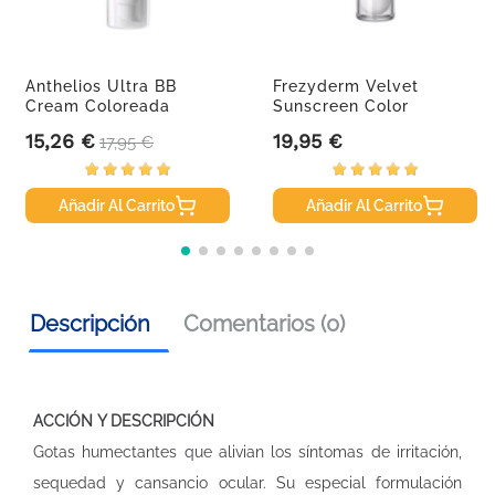
Anthelios Ultra BB
Frezyderm Velvet
Cream Coloreada
Sunscreen Color
Spf50+, 50ml.
SPF50+, 50 Ml
15,26 €
19,95 €
Precio
Precio base
Precio
17,95 €
Añadir Al Carrito
Añadir Al Carrito
Descripción
Comentarios (0)
ACCIÓN Y DESCRIPCIÓN
Gotas humectantes que alivian los síntomas de irritación,
sequedad y cansancio ocular. Su especial formulación