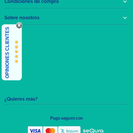

Condiciones de compra

Sobre nosotros
OPINIONES CLIENTES
¿Quieres más?
Pago seguro con