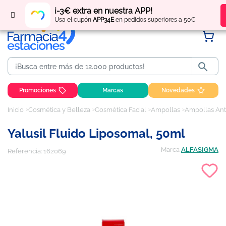
Regístrate
y obtén
puntos
por tus compras
¡-3€ extra en nuestra APP!
Usa el cupón
APP34E
en pedidos superiores a 50€

Promociones
Marcas
Novedades
Inicio
Cosmética y Belleza
Cosmética Facial
Ampollas
Ampollas Ant
Yalusil Fluido Liposomal, 50ml
Marca
ALFASIGMA
Referencia:
162069