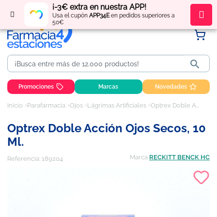
¡-3€ extra en nuestra APP!
Regístrate
y obtén
puntos
por tus compras
Usa el cupón
APP34E
en pedidos superiores a
50€

Promociones
Marcas
Novedades
Inicio
Parafarmacia
Ojos
Lágrimas Artificiales
Optrex Doble Acción Ojos Secos, 10 ml.
Optrex Doble Acción Ojos Secos, 10
Ml.
Marca
RECKITT BENCK HC
Referencia:
189204