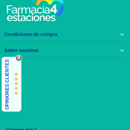

Condiciones de compra

Sobre nosotros
OPINIONES CLIENTES
¿Quieres más?