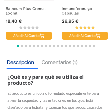
Balneum Plus Crema,
Inmunoferon, 90
200ml.
Cápsulas
18,40 €
26,95 €
Precio
Precio
Añadir Al Carrito
Añadir Al Carrito
Descripción
Comentarios (1)
¿Qué es y para qué se utiliza el
producto?
El producto es un colirio formulado especialmente para
aliviar la sequedad y las irritaciones en los ojos. Está
diseñado para hidratar y lubricar los ojos secos, causados