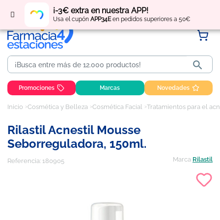
Regístrate
y obtén
puntos
por tus compras
¡-3€ extra en nuestra APP!
Usa el cupón
APP34E
en pedidos superiores a 50€

Promociones
Marcas
Novedades
Inicio
Cosmética y Belleza
Cosmética Facial
Tratamientos para el acn
Rilastil Acnestil Mousse
Seborreguladora, 150ml.
Marca
Rilastil
Referencia:
180905