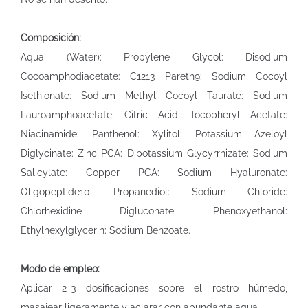
Composición:
Aqua (Water): Propylene Glycol: Disodium
Cocoamphodiacetate: C1213 Pareth9: Sodium Cocoyl
Isethionate: Sodium Methyl Cocoyl Taurate: Sodium
Lauroamphoacetate: Citric Acid: Tocopheryl Acetate:
Niacinamide: Panthenol: Xylitol: Potassium Azeloyl
Diglycinate: Zinc PCA: Dipotassium Glycyrrhizate: Sodium
Salicylate: Copper PCA: Sodium Hyaluronate:
Oligopeptide10: Propanediol: Sodium Chloride:
Chlorhexidine Digluconate: Phenoxyethanol:
Ethylhexylglycerin: Sodium Benzoate.
Modo de empleo:
Aplicar 2-3 dosificaciones sobre el rostro húmedo,
masajear ligeramente y aclarar con abundante agua.