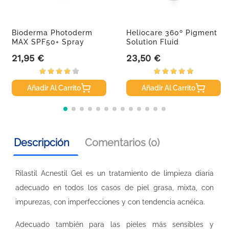
Bioderma Photoderm
Heliocare 360º Pigment
MAX SPF50+ Spray
Solution Fluid
Familiar,...
Protector...
21,95 €
23,50 €
Precio
Precio
Añadir Al Carrito
Añadir Al Carrito
Descripción
Comentarios (0)
Rilastil Acnestil Gel es un tratamiento de limpieza diaria
adecuado en todos los casos de piel grasa, mixta, con
impurezas, con imperfecciones y con tendencia acnéica.
Adecuado también para las pieles más sensibles y