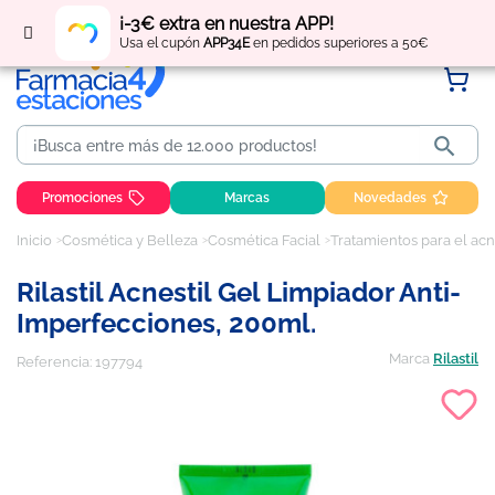
Regístrate
y obtén
puntos
por tus compras
¡-3€ extra en nuestra APP!
Usa el cupón
APP34E
en pedidos superiores a 50€

Promociones
Marcas
Novedades
Inicio
Cosmética y Belleza
Cosmética Facial
Tratamientos para el acn
Rilastil Acnestil Gel Limpiador Anti-
Imperfecciones, 200ml.
Marca
Rilastil
Referencia:
197794