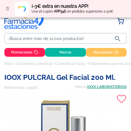
Regístrate
y obtén
puntos
por tus compras
¡-3€ extra en nuestra APP!
Usa el cupón
APP34E
en pedidos superiores a 50€

Promociones
Marcas
Novedades
Inicio
Cosmética y Belleza
Cosmética Facial
Tratamientos para el acn
IOOX PULCRAL Gel Facial 200 Ml.
Marca
IOXX LABORATORIOS
Referencia:
215566