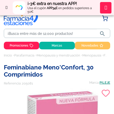
¡-3€ extra en nuestra APP!
Regístrate
y obtén
puntos
por tus compras
Usa el cupón
APP34E
en pedidos superiores a
50€

Promociones
Marcas
Novedades
Inicio
Parafarmacia
Menopausia y menstruación
Menopausia
Feminabiane Meno'Confort, 30 comprimidos
Feminabiane Meno'Confort, 30
Comprimidos
Marca
PILEJE
Referencia:
205081