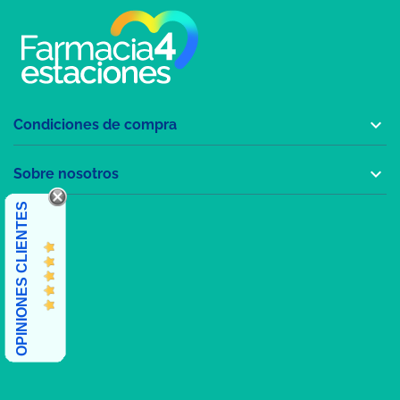

Condiciones de compra

Sobre nosotros
OPINIONES CLIENTES