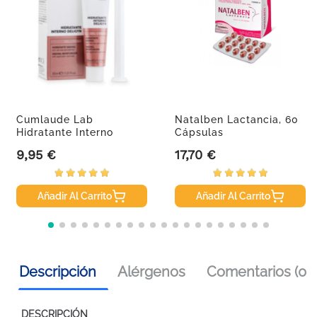
Cumlaude Lab
Natalben Lactancia, 60
Hidratante Interno
Cápsulas
Vaginal Deligyn...
9,95 €
17,70 €
Precio
Precio
Añadir Al Carrito
Añadir Al Carrito
Descripción
Alérgenos
Comentarios (0)
DESCRIPCIÓN