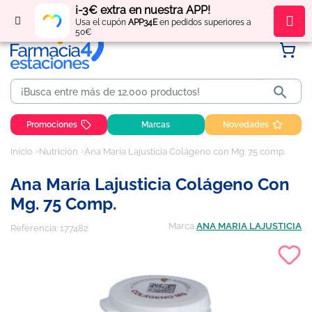
¡-3€ extra en nuestra APP!
Regístrate
y obtén
puntos
por tus compras
Usa el cupón
APP34E
en pedidos superiores a
50€

Promociones
Marcas
Novedades
Inicio
Nutrición
Ana María Lajusticia Colágeno con Mg. 75 comp.
Ana María Lajusticia Colágeno Con
Mg. 75 Comp.
Marca
ANA MARIA LAJUSTICIA
Referencia:
177482