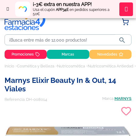
¡-3€ extra en nuestra APP!
Regístrate
y obtén
puntos
por tus compras
Usa el cupón
APP34E
en pedidos superiores a
50€

Promociones
Marcas
Novedades
Inicio
Cosmética y Belleza
Nutricosmética
Nutricosmética Antiedad
Marnys Elixir Beauty In & Out, 14
Viales
Marca
MARNYS
Referencia:
DH-008014