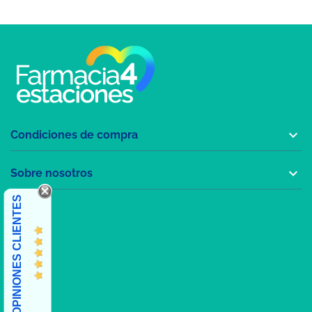

Condiciones de compra

Sobre nosotros
OPINIONES CLIENTES