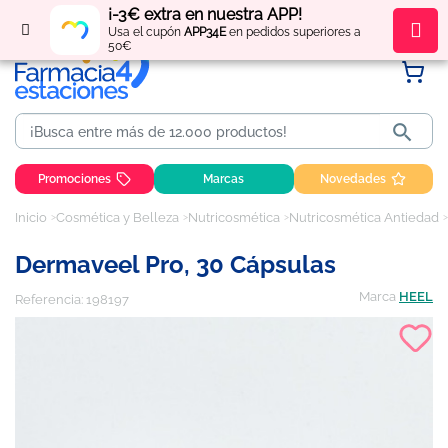
¡-3€ extra en nuestra APP!
Regístrate
y obtén
puntos
por tus compras
Usa el cupón
APP34E
en pedidos superiores a
50€

Promociones
Marcas
Novedades
Inicio
Cosmética y Belleza
Nutricosmética
Nutricosmética Antiedad
Dermaveel Pro, 30 Cápsulas
Marca
HEEL
Referencia:
198197