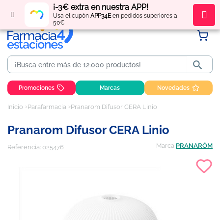
¡-3€ extra en nuestra APP!
Regístrate
y obtén
puntos
por tus compras
Usa el cupón
APP34E
en pedidos superiores a
50€

Promociones
Marcas
Novedades
Inicio
Parafarmacia
Pranarom Difusor CERA Linio
Pranarom Difusor CERA Linio
Marca
PRANARÓM
Referencia:
025476