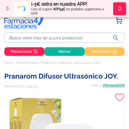
¡-3€ extra en nuestra APP!
Regístrate
y obtén
puntos
por tus compras
Usa el cupón
APP34E
en pedidos superiores a
50€

Promociones
Marcas
Novedades
Inicio
Parafarmacia
Pranarom Difusor Ultrasónico JOY.
Pranarom Difusor Ultrasónico JOY.
Marca
PRANARÓM
Referencia:
014633