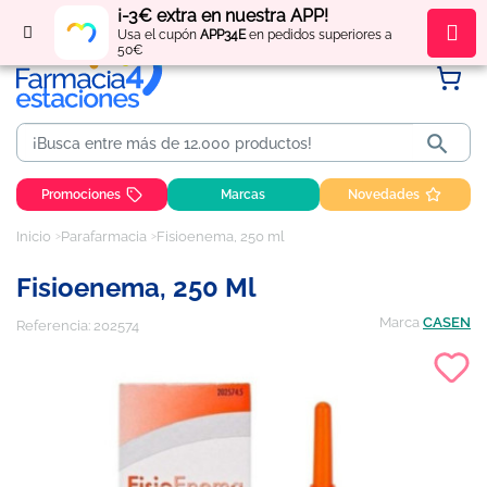
¡-3€ extra en nuestra APP!
Regístrate
y obtén
puntos
por tus compras
Usa el cupón
APP34E
en pedidos superiores a
50€

Promociones
Marcas
Novedades
Inicio
Parafarmacia
Fisioenema, 250 ml
Fisioenema, 250 Ml
Marca
CASEN
Referencia:
202574