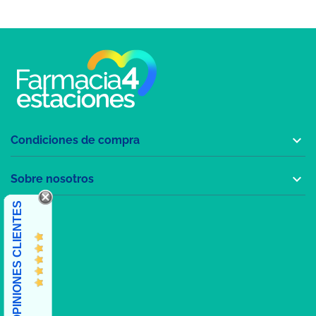

Condiciones de compra

Sobre nosotros
OPINIONES CLIENTES