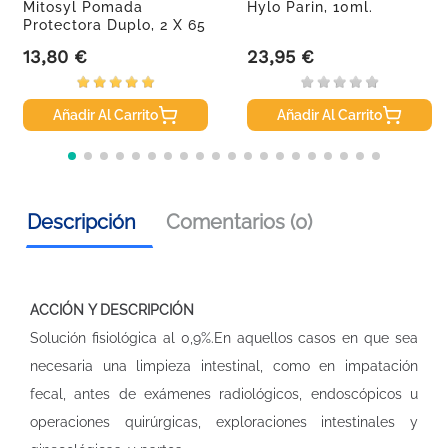
Mitosyl Pomada
Hylo Parin, 10ml.
Protectora Duplo, 2 X 65
G
13,80 €
23,95 €
Precio
Precio
Añadir Al Carrito
Añadir Al Carrito
Descripción
Comentarios (0)
ACCIÓN Y DESCRIPCIÓN
Solución fisiológica al 0,9%.En aquellos casos en que sea
necesaria una limpieza intestinal, como en impatación
fecal, antes de exámenes radiológicos, endoscópicos u
operaciones quirúrgicas, exploraciones intestinales y