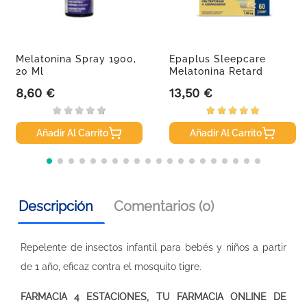
Melatonina Spray 1900,
Epaplus Sleepcare
20 Ml
Melatonina Retard
Balance...
8,60 €
13,50 €
Precio
Precio
Añadir Al Carrito
Añadir Al Carrito
Descripción
Comentarios (0)
Repelente de insectos infantil para bebés y niños a partir
de 1 año, eficaz contra el mosquito tigre.
FARMACIA 4 ESTACIONES, TU FARMACIA ONLINE DE