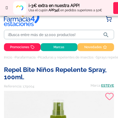
Regístrate
y obtén
puntos
por tus compras
¡-3€ extra en nuestra APP!
Usa el cupón
APP34E
en pedidos superiores a 50€

Promociones
Marcas
Novedades
Inicio
Parafarmacia
Picaduras y repelentes de insectos
Sprays repel
Repel Bite Niños Repelente Spray,
100ml.
Marca
ESTEVE
Referencia:
179004