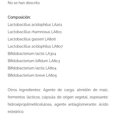
No se han descrito.
Composición:
Lactobacillus acidophilus LA201
Lactobacillus rhamnosus LA801
Lactobacillus gasseri LA806
Lactobacillus acidophilus LA807
Bifidobacterium lactis LA304
Bifidobacterium bifidum LA803
Bifidobacterium lactis LA804
Bifidobacterium breve LA805
Otros ingredientes: Agente de carga: almidón de maíz,
fermentos lácticos, cápsula de origen vegetal, espesante:
hidroxipropilmetilcelulosa, agente antiaglomerante: ácido
esteárico.