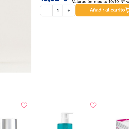
Valoración media:
10
/10 Nº 
Añadir al carrito
-
+