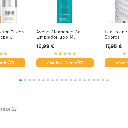
ector Fusion
Avene Cleanance Gel
Lactibiane
pair...
Limpiador, 400 Ml
Sobres.
16,99 €
17,95 €
Precio
Precio
rrito
Añadir Al Carrito
Añadir
ios (4)