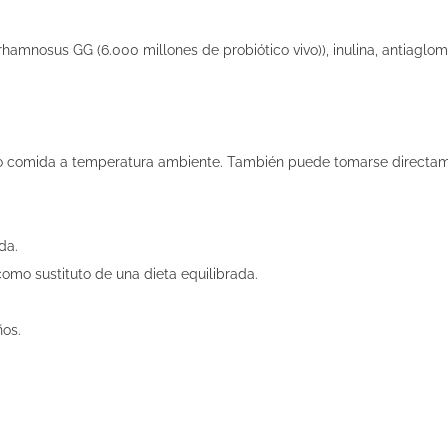
hamnosus GG (6.000 millones de probiótico vivo)), inulina, antiaglomer
ido o comida a temperatura ambiente. También puede tomarse directam
da.
omo sustituto de una dieta equilibrada.
ños.