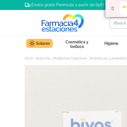
¡Envíos gratis Península a partir de 65€!
Cosmética y
Solares
Higiene
belleza
Inicio
Nutrición
Problemas Digestivos
Probióticos y prebiótic