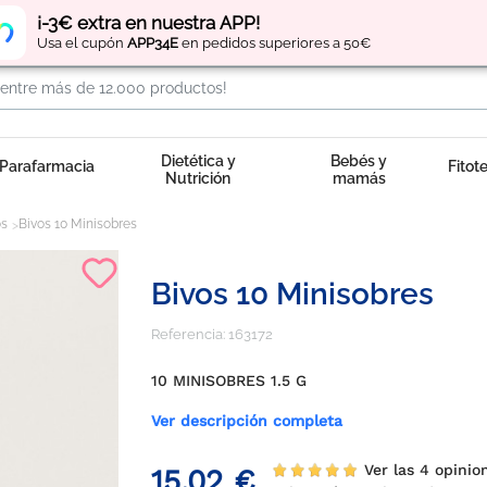
Regístrate
y obtén
puntos
por tus compras
¡-3€ extra en nuestra APP!
Usa el cupón
APP34E
en pedidos superiores a 50€
Dietética y
Bebés y
Parafarmacia
Fitot
Nutrición
mamás
os
Bivos 10 Minisobres
Bivos 10 Minisobres
Referencia:
163172
10 MINISOBRES 1.5 G
Ver descripción completa
Ver las 4 opini
15,02 €