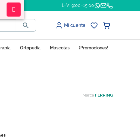
L–V: 9:00–15:00

Mi cuenta
erapia
Ortopedia
Mascotas
¡Promociones!
Marca
FERRING
ones