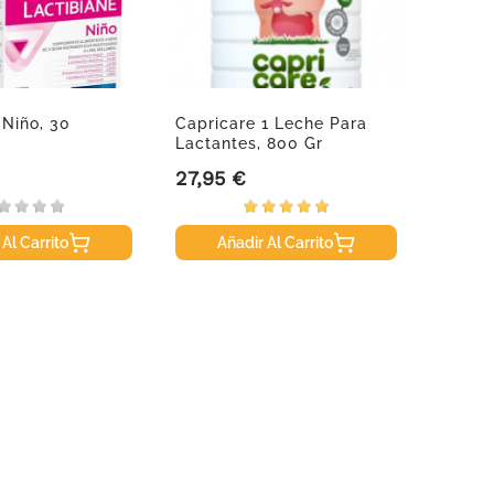
 Niño, 30
Capricare 1 Leche Para
Alflor
Lactantes, 800 Gr
27,95 €
30,95
Precio
Precio
 Al Carrito
Añadir Al Carrito
A