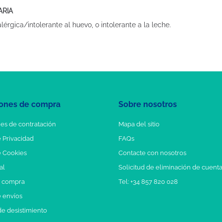
ARIA
rgica/intolerante al huevo, o intolerante a la leche.
ones de compra
Sobre nosotros
es de contratación
Mapa del sitio
e Privacidad
FAQs
e Cookies
Contacte con nosotros
al
Solicitud de eliminación de cuent
e compra
Tel: +34 857 820 028
e envíos
e desistimiento