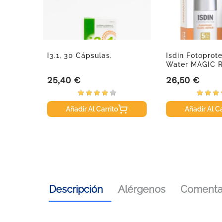
lutorio
I3.1, 30 Cápsulas.
Isdin Fotoprot
Water MAGIC Re
25,40 €
26,50 €
Precio
Precio
Añadir Al Carrito
Añadir Al Ca
Descripción
Alérgenos
Comentar