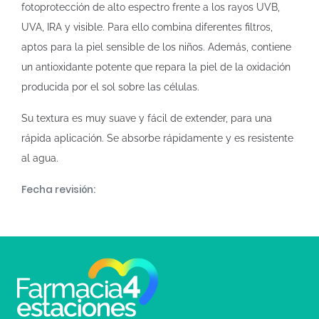
fotoprotección de alto espectro frente a los rayos UVB,
UVA, IRA y visible. Para ello combina diferentes filtros,
aptos para la piel sensible de los niños. Además, contiene
un antioxidante potente que repara la piel de la oxidación
producida por el sol sobre las células.
Su textura es muy suave y fácil de extender, para una
rápida aplicación. Se absorbe rápidamente y es resistente
al agua.
Fecha revisión: