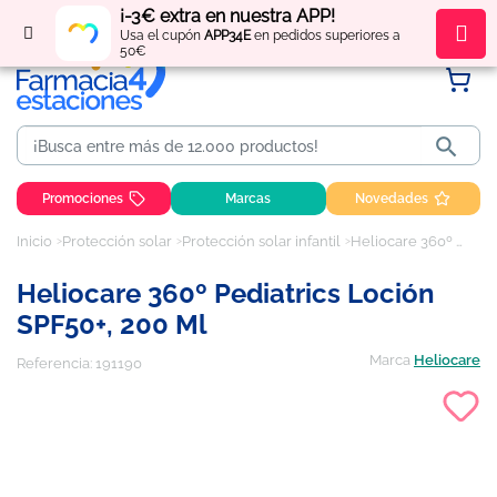
¡-3€ extra en nuestra APP!
Regístrate
y obtén
puntos
por tus compras
Usa el cupón
APP34E
en pedidos superiores a
50€

Promociones
Marcas
Novedades
Inicio
Protección solar
Protección solar infantil
Heliocare 360º Pediatrics Loción SPF50+, 200 ml
Heliocare 360º Pediatrics Loción
SPF50+, 200 Ml
Marca
Heliocare
Referencia:
191190