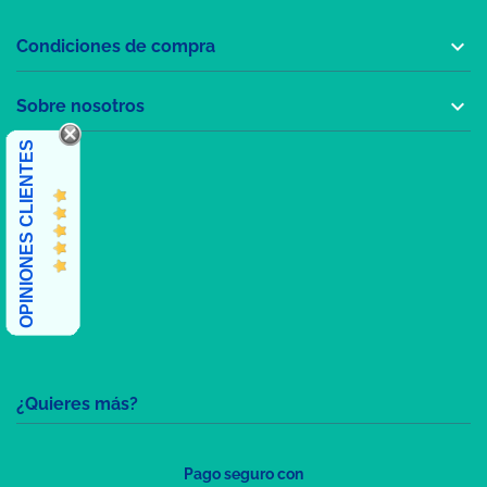

Condiciones de compra

Sobre nosotros
OPINIONES CLIENTES
¿Quieres más?
Pago seguro con