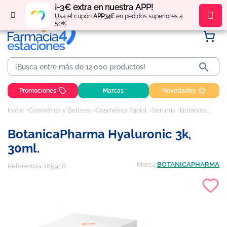
¡-3€ extra en nuestra APP!
Regístrate
y obtén
puntos
por tus compras
Usa el cupón
APP34E
en pedidos superiores a
50€

Promociones
Marcas
Novedades
Inicio
Cosmética y Belleza
Cosmética Facial
Sérums
BotanicaPharma Hyaluronic 3k, 30ml.
BotanicaPharma Hyaluronic 3k,
30ml.
Marca
BOTANICAPHARMA
Referencia:
185938