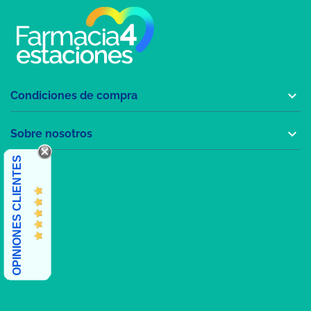

Condiciones de compra

Sobre nosotros
OPINIONES CLIENTES