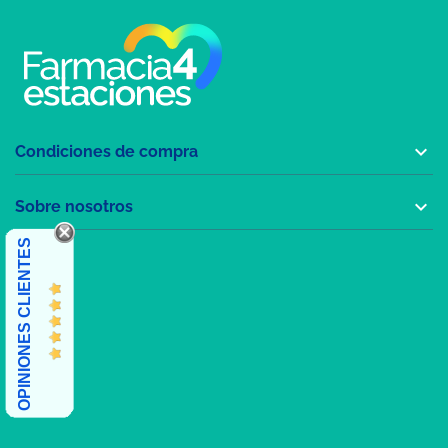

Condiciones de compra

Sobre nosotros
OPINIONES CLIENTES