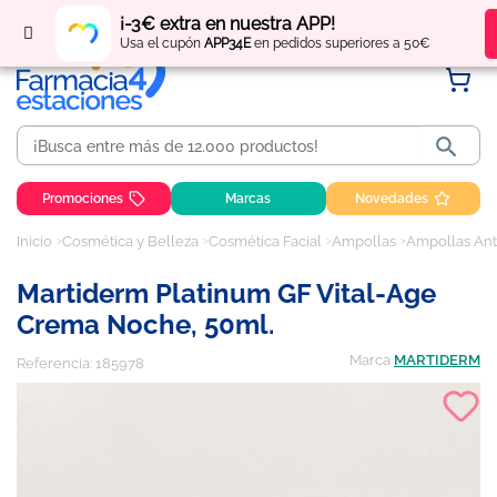
Regístrate
y obtén
puntos
por tus compras
¡-3€ extra en nuestra APP!
Usa el cupón
APP34E
en pedidos superiores a 50€

Promociones
Marcas
Novedades
Inicio
Cosmética y Belleza
Cosmética Facial
Ampollas
Ampollas Ant
Martiderm Platinum GF Vital-Age
Crema Noche, 50ml.
Marca
MARTIDERM
Referencia:
185978