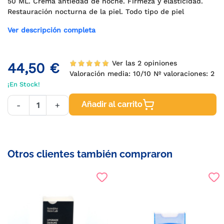
50 ML. Crema antiedad de noche. Firmeza y elasticidad.
Restauración nocturna de la piel. Todo tipo de piel
Ver descripción completa
Ver las 2 opiniones
44,50 €
Valoración media:
10
/10 Nº valoraciones:
2
¡En Stock!
Añadir al carrito
-
+
Otros clientes también compraron