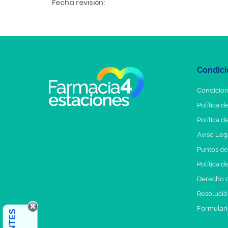
Fecha revisión:
Condici
Condicion
Política d
Política d
Aviso Leg
Puntos d
Política d
Derecho d
Resolución
Formulari