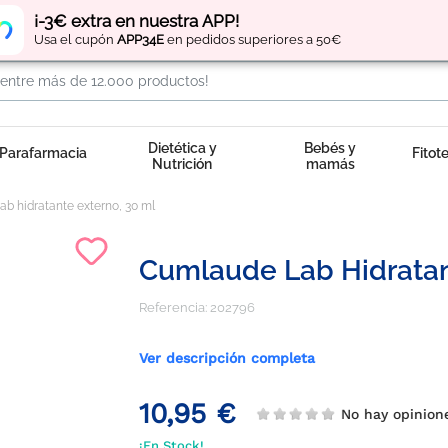
Regístrate
y obtén
puntos
por tus compras
¡-3€ extra en nuestra APP!
Usa el cupón
APP34E
en pedidos superiores a 50€
Dietética y
Bebés y
Parafarmacia
Fitot
Nutrición
mamás
b hidratante externo, 30 ml
Cumlaude Lab Hidratan
Referencia:
202796
Ver descripción completa
10,95 €
No hay opinion
¡En Stock!