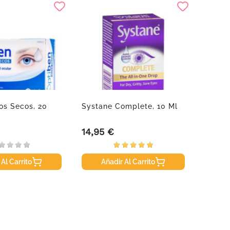
os Secos, 20
Systane Complete, 10 Ml
Olisti
.
Unida
14,95 €
43,95
Precio
Precio
 Al Carrito
Añadir Al Carrito
A