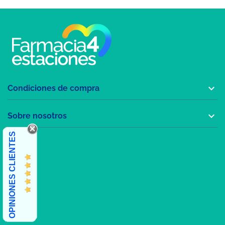

Condiciones de compra

Sobre nosotros
OPINIONES CLIENTES