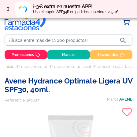
Regístrate
y obtén
puntos
por tus compras
¡-3€ extra en nuestra APP!
Usa el cupón
APP34E
en pedidos superiores a 50€

Promociones
Marcas
Novedades
Inicio
Protección solar
Protección solar facial
Protección solar facial
Avene Hydrance Optimale Ligera UV
SPF30, 40ml.
Marca
AVENE
Referencia:
150827