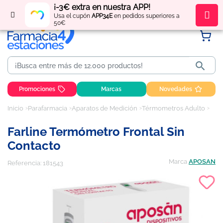
¡-3€ extra en nuestra APP!
Regístrate
y obtén
puntos
por tus compras
Usa el cupón
APP34E
en pedidos superiores a
50€

Promociones
Marcas
Novedades
Inicio
Parafarmacia
Aparatos de Medición
Térmometros Adulto
Farl
Farline Termómetro Frontal Sin
Contacto
Marca
APOSAN
Referencia:
181543