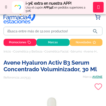
¡-3€ extra en nuestra APP!
Regístrate
y obtén
puntos
por tus compras
Usa el cupón
APP34E
en pedidos superiores a
50€

Promociones
Marcas
Novedades
Inicio
Cosmética y Belleza
Cosmética Facial
Sérums
Avene Hyaluron activ B3 serum concentrado voluminizador, 30 ml
Avene Hyaluron Activ B3 Serum
Concentrado Voluminizador, 30 Ml
Marca
AVENE
Referencia:
207533