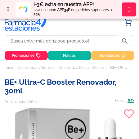
¡-3€ extra en nuestra APP!
Regístrate
y obtén
puntos
por tus compras
Usa el cupón
APP34E
en pedidos superiores a
50€

Promociones
Marcas
Novedades
Inicio
Cosmética y Belleza
Cosmética Facial
Sérums
BE+ Ultra-c booster renovador, 30ml
BE+ Ultra-C Booster Renovador,
30ml
Marca
BE+
Referencia:
186412