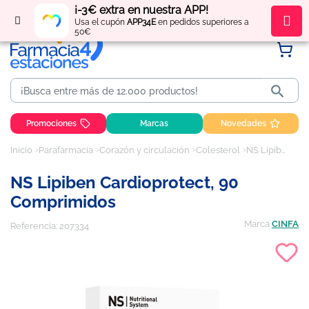
¡-3€ extra en nuestra APP!
Regístrate
y obtén
puntos
por tus compras
Usa el cupón
APP34E
en pedidos superiores a
50€

Promociones
Marcas
Novedades
Inicio
Parafarmacia
Corazón y circulación
Colesterol
NS Lipiben Cardioprotect, 90 comprimidos
NS Lipiben Cardioprotect, 90
Comprimidos
Marca
CINFA
Referencia:
207334