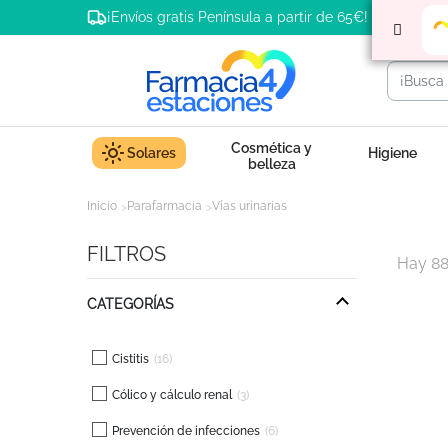
¡Envíos gratis Península a partir de 65€!
Cosmética y
Solares
Higiene
belleza
Inicio
Parafarmacia
Vías urinarias
FILTROS
Hay 88
CATEGORÍAS
Cistitis
16
Cólico y cálculo renal
3
Prevención de infecciones
6