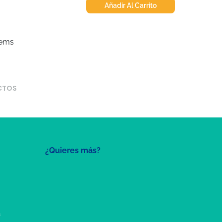
Añadir Al Carrito
tems
CTOS
¿Quieres más?
a