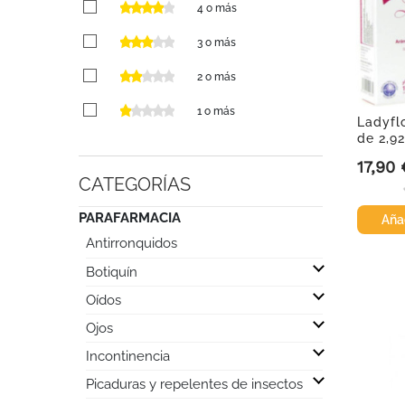
4 o más
3 o más
2 o más
1 o más
Ladyflo
de 2,9
17,90 
Precio
CATEGORÍAS
PARAFARMACIA
Añad
Antirronquidos

Botiquín

Oídos

Ojos

Incontinencia

Picaduras y repelentes de insectos
