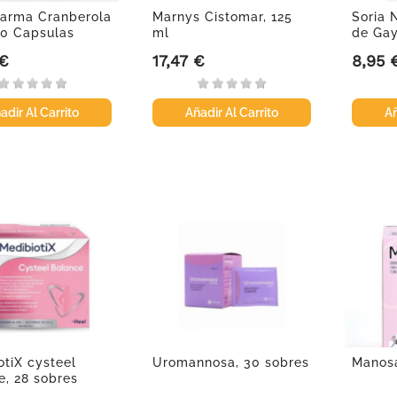
arma Cranberola
Marnys Cistomar, 125
Soria 
20 Capsulas
ml
de Gay
 €
17,47 €
8,95 
Precio
Precio
adir Al Carrito
Añadir Al Carrito
Añ
otiX cysteel
Uromannosa, 30 sobres
Manosa
e, 28 sobres