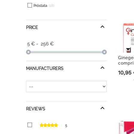
Próstata
18
PRICE
5
€
-
256
€
Ginege
compri
MANUFACTURERS
10,95
Precio
REVIEWS
5