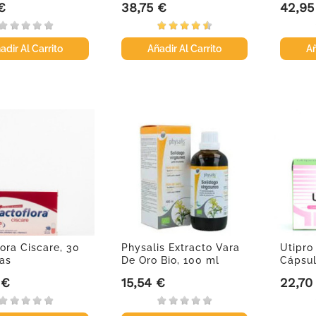
€
38,75 €
42,95
Precio
Precio
adir Al Carrito
Añadir Al Carrito
Añ
ora Ciscare, 30
Physalis Extracto Vara
Utipro
as
De Oro Bio, 100 ml
Cápsul
 €
15,54 €
22,70
Precio
Precio