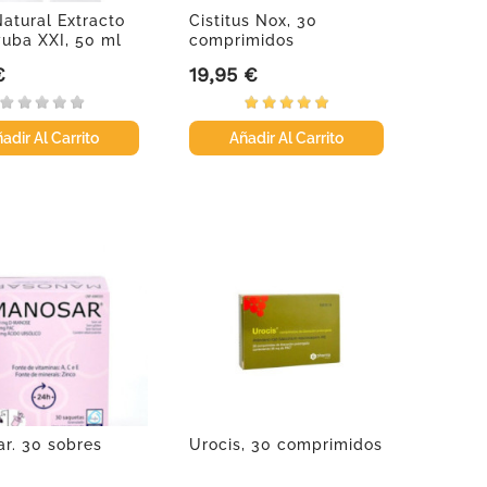
Natural Extracto
Cistitus Nox, 30
uba XXI, 50 ml
comprimidos
€
19,95 €
Precio
adir Al Carrito
Añadir Al Carrito
r. 30 sobres
Urocis, 30 comprimidos