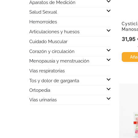
Aparatos de Medición

Salud Sexual
Hemorroides

Cystic
Manosa
Articulaciones y huesos
3,06g
31,95
Precio
Cuidado Muscular

Corazón y circulación

Añad
Menopausia y menstruación
Vías respiratorias

Tos y dolor de garganta

Ortopedia

Vías urinarias