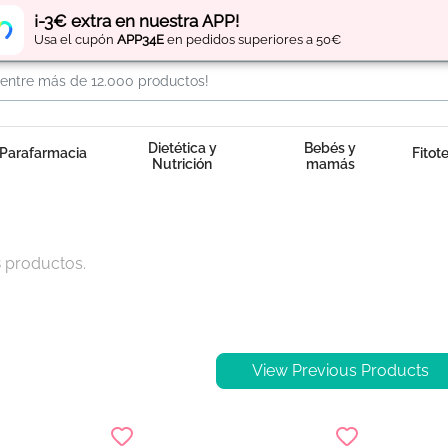
Regístrate
y obtén
puntos
por tus compras
¡-3€ extra en nuestra APP!
Usa el cupón
APP34E
en pedidos superiores a 50€
Dietética y
Bebés y
Parafarmacia
Fitot
Nutrición
mamás
 productos.
View Previous Products