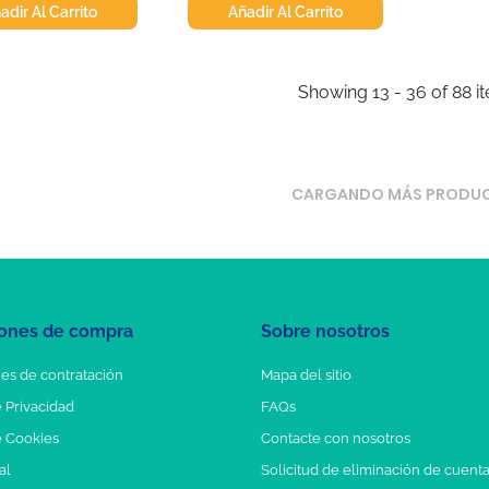
adir Al Carrito
Añadir Al Carrito
Showing 13 - 36 of 88 i
CARGANDO MÁS PRODU
ones de compra
Sobre nosotros
es de contratación
Mapa del sitio
e Privacidad
FAQs
e Cookies
Contacte con nosotros
al
Solicitud de eliminación de cuent