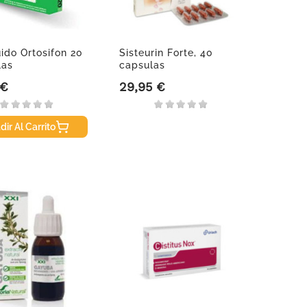
uido Ortosifon 20
Sisteurin Forte, 40
las
capsulas
 €
29,95 €
Precio
dir Al Carrito