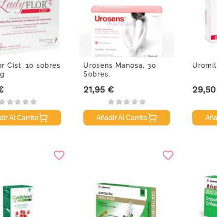
r Cist, 10 sobres
Urosens Manosa, 30
Uromil
2g
Sobres.
€
21,95 €
29,50
Precio
Precio
ir Al Carrito
Añadir Al Carrito
Aña