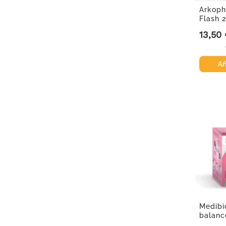
Arkoph
Flash 
13,50
Precio
Añ
Medibi
balanc