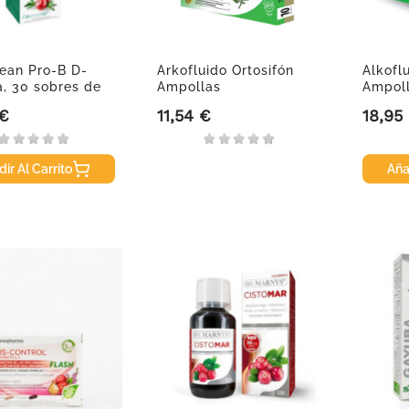
lean Pro-B D-
Arkofluido Ortosifón
Alkofl
, 30 sobres de
Ampollas
Ampol
 €
11,54 €
18,95
Precio
Precio
ir Al Carrito
Aña