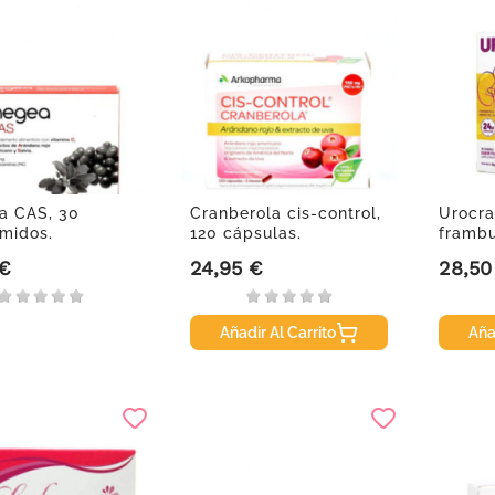
a CAS, 30
Cranberola cis-control,
Urocra
midos.
120 cápsulas.
frambu
 €
24,95 €
28,50
Precio
Precio
Añadir Al Carrito
Aña