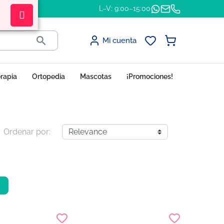
L–V: 9:00–15:00

Mi cuenta
erapia
Ortopedia
Mascotas
¡Promociones!
Ordenar por: