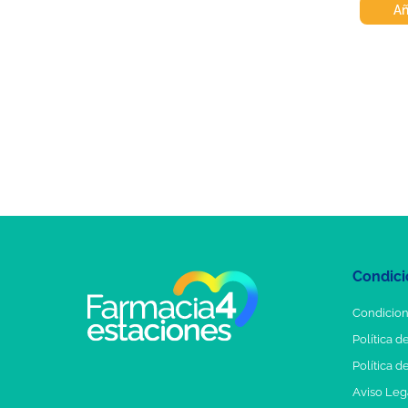
Añ
Condici
Condicion
Política d
Política d
Aviso Leg