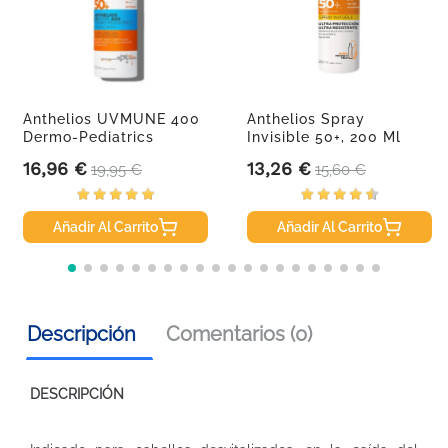
Anthelios UVMUNE 400
Anthelios Spray
Dermo-Pediatrics
Invisible 50+, 200 Ml
Spray...
16,96 €
13,26 €
Precio
Precio base
Precio
Precio base
19,95 €
15,60 €
Añadir Al Carrito
Añadir Al Carrito
Descripción
Comentarios (0)
DESCRIPCIÓN