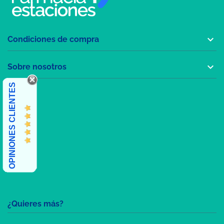

Condiciones de compra

Sobre nosotros
OPINIONES CLIENTES
¿Quieres más?