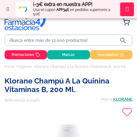
¡-3€ extra en nuestra APP!
Regístrate
y obtén
puntos
por tus compras
Usa el cupón
APP34E
en pedidos superiores a
50€

Promociones
Marcas
Novedades
Inicio
Higiene
Klorane Champú a la Quinina Vitaminas B, 200 ml.
Klorane Champú A La Quinina
Vitaminas B, 200 Ml.
Marca
KLORANE
Referencia:
202960