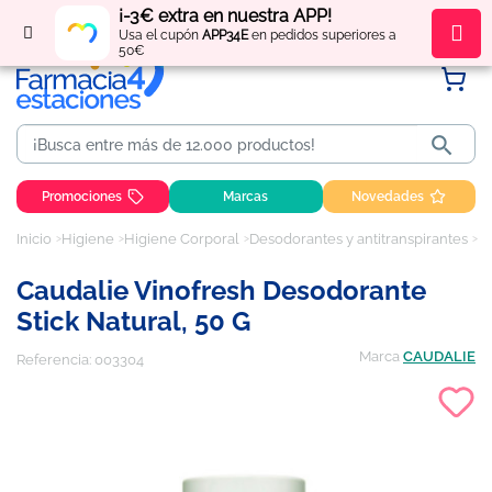
¡-3€ extra en nuestra APP!
Regístrate
y obtén
puntos
por tus compras
Usa el cupón
APP34E
en pedidos superiores a
50€

Promociones
Marcas
Novedades
Inicio
Higiene
Higiene Corporal
Desodorantes y antitranspirantes
Ca
Caudalie Vinofresh Desodorante
Stick Natural, 50 G
Marca
CAUDALIE
Referencia:
003304