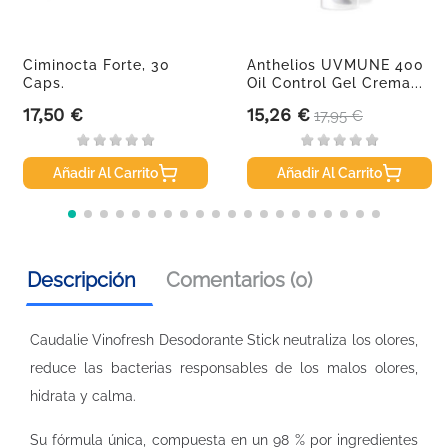
Ciminocta Forte, 30
Anthelios UVMUNE 400
Caps.
Oil Control Gel Crema...
17,50 €
15,26 €
Precio
Precio
Precio base
17,95 €
Añadir Al Carrito
Añadir Al Carrito
Descripción
Comentarios (0)
Caudalie Vinofresh Desodorante Stick neutraliza los olores,
reduce las bacterias responsables de los malos olores,
hidrata y calma.
Su fórmula única, compuesta en un 98 % por ingredientes